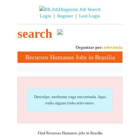
|
|
Login
Register
Lost Login
search
Organizar por:
relevância
Recursos Humanos Jobs in Brasilia
Desculpe, nenhuma vaga encontrada. Aqui
estão alguns links relevantes.
Find Recursos Humanos jobs in Brasilia