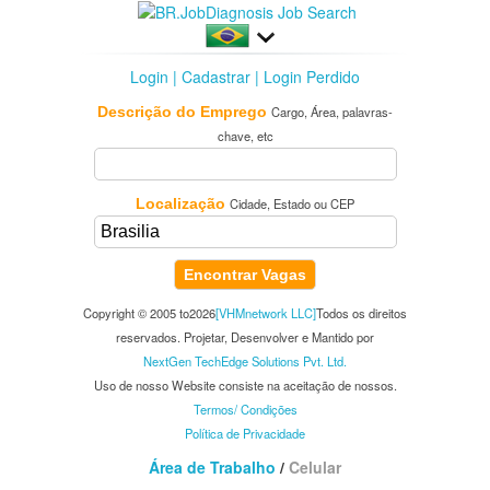
Login
|
Cadastrar
|
Login Perdido
Descrição do Emprego
Cargo, Área, palavras-
chave, etc
Localização
Cidade, Estado ou CEP
Encontrar Vagas
Copyright © 2005 to2026
[VHMnetwork LLC]
Todos os direitos
reservados. Projetar, Desenvolver e Mantido por
NextGen TechEdge Solutions Pvt. Ltd.
Uso de nosso Website consiste na aceitação de nossos.
Termos/ Condições
Política de Privacidade
Área de Trabalho
/
Celular