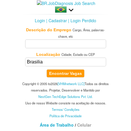
Login
|
Cadastrar
|
Login Perdido
Descrição do Emprego
Cargo, Área, palavras-
chave, etc
Localização
Cidade, Estado ou CEP
Encontrar Vagas
Copyright © 2005 to2026
[VHMnetwork LLC]
Todos os direitos
reservados. Projetar, Desenvolver e Mantido por
NextGen TechEdge Solutions Pvt. Ltd.
Uso de nosso Website consiste na aceitação de nossos.
Termos/ Condições
Política de Privacidade
Área de Trabalho
/
Celular